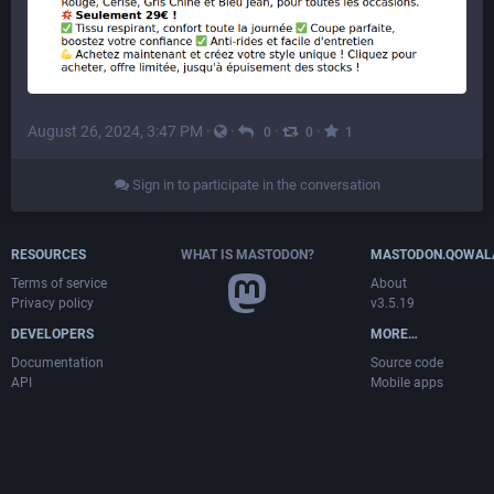
August 26, 2024, 3:47 PM
·
·
·
·
0
0
1
Sign in to participate in the conversation
RESOURCES
WHAT IS MASTODON?
MASTODON.QOWAL
Terms of service
About
Privacy policy
v3.5.19
DEVELOPERS
MORE…
Documentation
Source code
API
Mobile apps