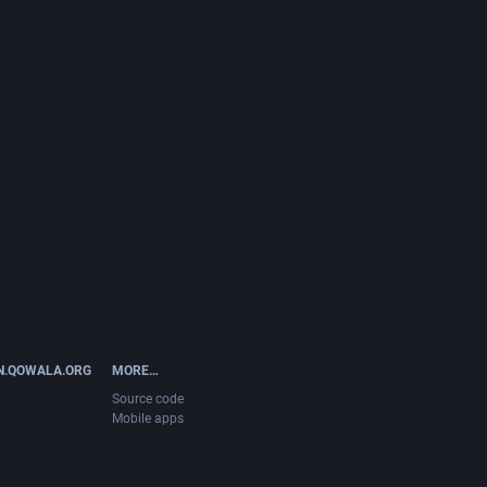
N.QOWALA.ORG
MORE…
Source code
Mobile apps