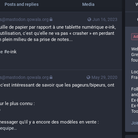
Posts and replies
Media
W
ps@mastodon.qowala.org
Jun 16, 2023
uille de papier par rapport à une tablette numérique e-ink, 
utilisation, c'est qu'elle ne va pas « crasher » en perdant 
Ad
n plein milieu de sa prise de notes...
Web
te
#
e
-ink
Gre
fou
Loc
Fra
ps@mastodon.qowala.org
May 29, 2020
c'est intéressant de savoir que les pageurs/bipeurs, ont 
Fol
and
Ex-
r le plus connu :
Ex-
o
Too
*messager qu'il y a encore des modèles en vente : 
Joi
/equipe