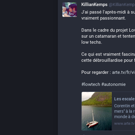
KillianKemps
@KillianKem
J'ai passé l'après-midi à s
vraiment passionnant.
Dans le cadre du projet L
sur un catamaran et tenten
low techs.
Ce qui est vraiment fascina
cette débrouillardise pour
Pour regarder : 
arte.tv/fr/
#
lowtech
#
autonomie
Les escale
Corentin e
mers" à la 
monde à de
www.arte.tv