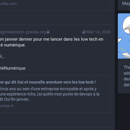
May
ssilhe.com
ps@mastodon.qowala.org
Mar 14, 2020
en janvier dernier pour me lancer dans les low tech en 
té numérique.
l
The
étéNumérique
ads
des
he qui dit Oui et nouvelle aventure vers les low tech !
dat
trois ans au sein d'une entreprise incroyable et après y
une expérience riche, j'ai quitté mon poste de devops à la
it Oui fin janvier…
kemps.fr