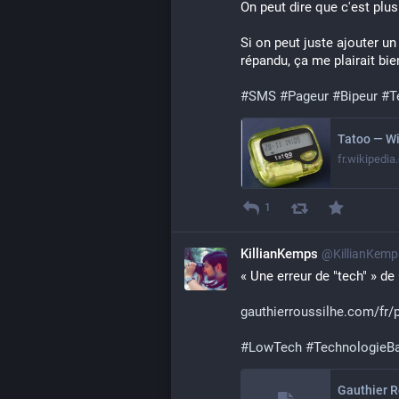
On peut dire que c'est plu
Si on peut juste ajouter un 
répandu, ça me plairait bie
#
SMS
#
Pageur
#
Bipeur
#
T
Tatoo — Wi
fr.wikipedia
1
KillianKemps
@KillianKem
« Une erreur de "tech" » de
gauthierroussilhe.com/fr/
#
LowTech
#
TechnologieB
Gauthier R