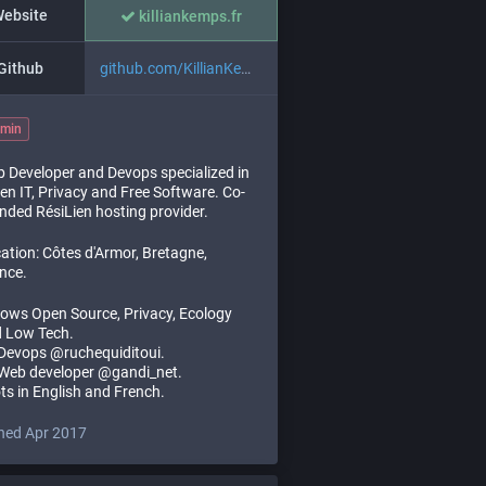
ebsite
killiankemps.fr
Github
github.com/KillianKemps
min
 Developer and Devops specialized in
en IT, Privacy and Free Software. Co-
nded RésiLien hosting provider.
ation: Côtes d'Armor, Bretagne,
nce.
lows Open Source, Privacy, Ecology
 Low Tech.
Devops @ruchequiditoui.
Web developer @gandi_net.
ts in English and French.
ned Apr 2017