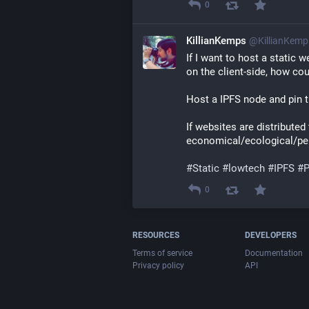
0
KillianKemps
@KillianKem
If I want to host a static 
on the client-side, how coul
Host a IPFS node and pin 
If websites are distributed 
economical/ecological/per
#
Static
#
lowtech
#
IPFS
#
0
RESOURCES
DEVELOPERS
Terms of service
Documentation
Privacy policy
API