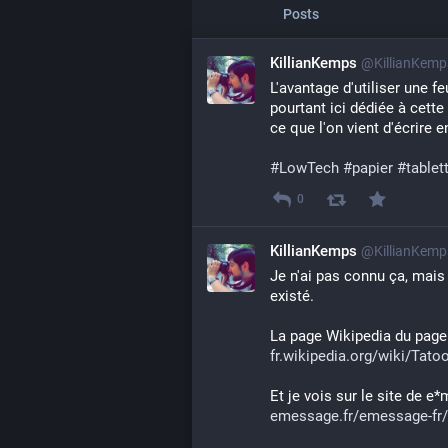
Posts
KillianKemps
@KillianKem
L'avantage d'utiliser une fe
pourtant ici dédiée à cette 
ce que l'on vient d'écrire e
#
LowTech
#
papier
#
tablet
0
KillianKemps
@KillianKem
Je n'ai pas connu ça, mais 
existé.
La page Wikipedia du pageu
fr.wikipedia.org/wiki/Tato
Et je vois sur le site de e
emessage.fr/emessage-fr