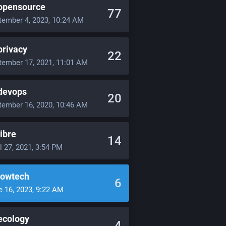
opensource
77
tember 4, 2023, 10:24 AM
rivacy
22
tember 17, 2021, 11:01 AM
devops
20
tember 16, 2020, 10:46 AM
ibre
14
l 27, 2021, 3:54 PM
lowtech
6
e 16, 2023, 9:22 AM
ecology
4