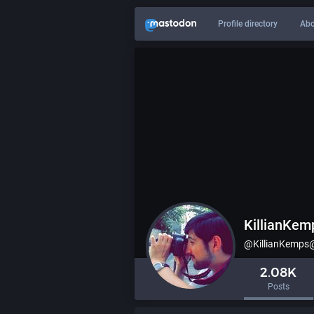
Profile directory
Abo
KillianKem
@KillianKemps
2.08K
Posts