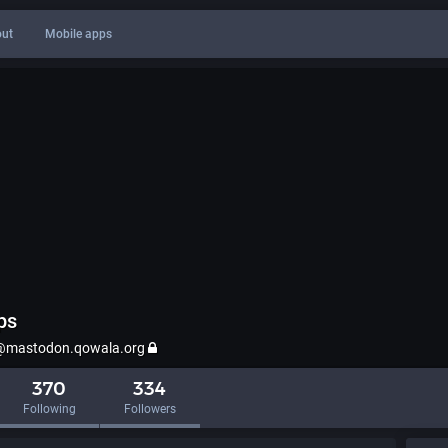
ut
Mobile apps
ps
@mastodon.qowala.org
370
334
Following
Followers