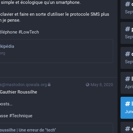
s simple et écologique qu'un smartphone.
Sep
clavier et faire en sorte d'utiliser le protocole SMS plus 
n je pense.
p
éléphone
#
LowTech
Sep
kipédia
.org
Sep
l
ps@mastodon.qowala.org
May 8, 2020
Apri
 Gauthier Roussilhe
posts
Jun
asse
#
Technique
oussilhe | Une erreur de "tech"