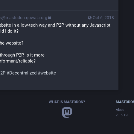
ps@mastodon.qowala.org
Oct 6, 2018
website in a low-tech way and P2P, without any Javascript 
d I do it?
the website?
through P2P, is it more 
formant/reliable?
P2P
#
Decentralized
#
website
WHAT IS MASTODON?
MASTODO
About
v3.5.19