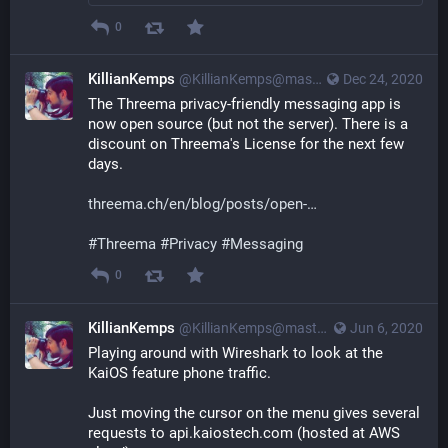
0
KillianKemps
@KillianKemps@mastodon.qowala.org
Dec 24, 2020
The Threema privacy-friendly messaging app is 
now open source (but not the server). There is a 
discount on Threema's License for the next few 
days.
threema.ch/en/blog/posts/open-
#
Threema
#
Privacy
#
Messaging
0
KillianKemps
@KillianKemps@mastodon.qowala.org
Jun 6, 2020
Playing around with Wireshark to look at the 
KaiOS feature phone traffic.
Just moving the cursor on the menu gives several 
requests to api.kaiostech.com (hosted at AWS 