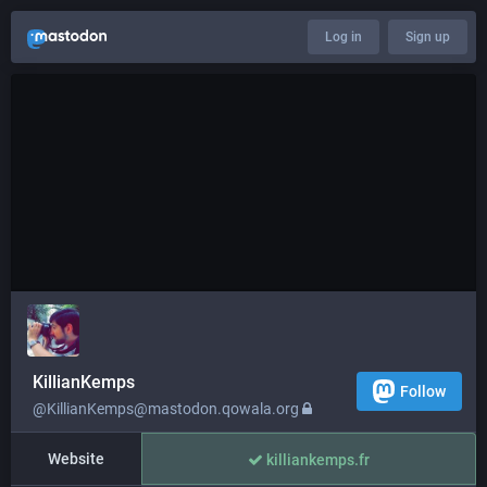
Log in
Sign up
KillianKemps
Follow
@KillianKemps@mastodon.qowala.org
Website
killiankemps.fr