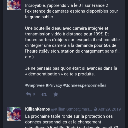
Incroyable, j'apprends via le JT sur France 2 
l'existence de caméras espions disponibles pour 
le grand public.
Une bouteille d'eau avec caméra intégrée et 
transmission vidéo à distance pour 199€. Et 
toutes sortes d'objets sur lesquels il est possible 
d'intégrer une caméra à la demande pour 60€ de 
l'heure (télévision, station de chargement sans fil, 
etc.).
Je ne pensais pas qu'on était si avancés dans la 
« démocratisation » de tels produits.
#
vieprivée
#
Privacy
#
donnéespersonnelles
0
KillianKemps
@KillianKemps@mastodon.qowala.org
Apr 29, 2019
La prochaine table ronde sur la protection des 
données personnelles et le changement 
climatique à Bastille (Paris) est demain mardi 30 