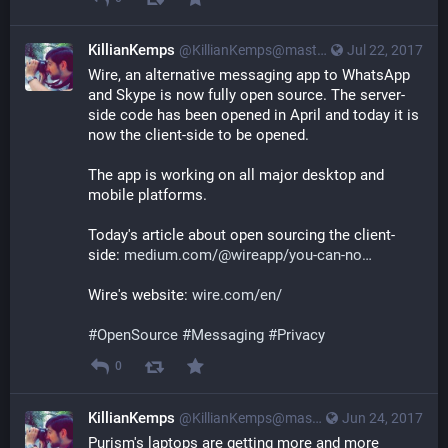
KillianKemps
@KillianKemps@mastodon.qowala.org
Jul 22, 2017
Wire, an alternative messaging app to WhatsApp 
and Skype is now fully open source. The server-
side code has been opened in April and today it is 
now the client-side to be opened.
The app is working on all major desktop and 
mobile platforms.
Today's article about open sourcing the client-
side: 
medium.com/@wireapp/you-can-no
Wire's website: 
wire.com/en/
#
OpenSource
#
Messaging
#
Privacy
0
KillianKemps
@KillianKemps@mastodon.qowala.org
Jun 24, 2017
Purism's laptops are getting more and more 