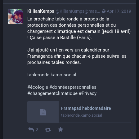
KillianKemps
@KillianKemps@mastodon.qowala.org
Apr 17, 2019
La prochaine table ronde à propos de la 
protection des données personnelles et du 
changement climatique est demain (jeudi 18 avril) 
! Ça se passe à Bastille (Paris).
J'ai ajouté un lien vers un calendrier sur 
Framagenda afin que chacun⋅e puisse suivre les 
prochaines tables rondes.
tableronde.kamo.social
#
écologie
#
donnéespersonnelles
#
changementclimatique
#
Privacy
Framapad hebdomadaire
tableronde.kamo.social
0