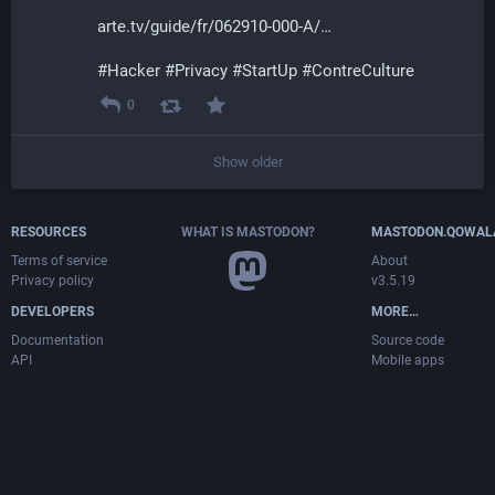
arte.tv/guide/fr/062910-000-A/
#
Hacker
#
Privacy
#
StartUp
#
ContreCulture
0
Show older
RESOURCES
WHAT IS MASTODON?
MASTODON.QOWAL
Terms of service
About
Privacy policy
v3.5.19
DEVELOPERS
MORE…
Documentation
Source code
API
Mobile apps