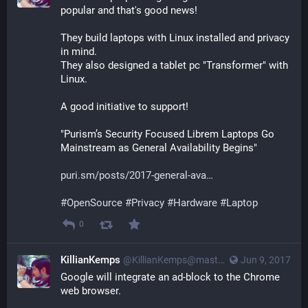
popular and that's good news!
They build laptops with Linux installed and privacy 
in mind.
They also designed a tablet pc "Transformer" with 
Linux.
A good initiative to support!
"Purism’s Security Focused Librem Laptops Go 
Mainstream as General Availability Begins"
puri.sm/posts/2017-general-ava
#
OpenSource
#
Privacy
#
Hardware
#
Laptop
0
KillianKemps
@KillianKemps@mastodon.qowala.org
Jun 9, 2017
Google will integrate an ad-block to the Chrome 
web browser.