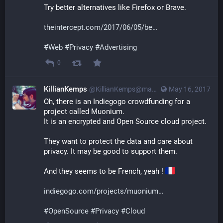
Try better alternatives like Firefox or Brave.
theintercept.com/2017/06/05/be
#
Web
#
Privacy
#
Advertising
0
KillianKemps
@KillianKemps@mastodon.qowala.org
May 16, 2017
Oh, there is an Indiegogo crowdfunding for a 
project called Muonium.
It is an encrypted and Open Source cloud project.
They want to protect the data and care about 
privacy. It may be good to support them.
And they seems to be French, yeah ! 
indiegogo.com/projects/muonium
#
OpenSource
#
Privacy
#
Cloud