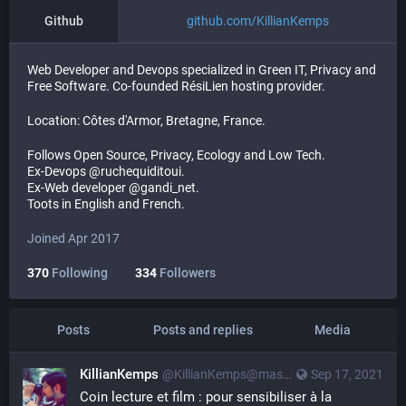
Github
github.com/KillianKemps
Web Developer and Devops specialized in Green IT, Privacy and
Free Software. Co-founded RésiLien hosting provider.
Location: Côtes d'Armor, Bretagne, France.
Follows Open Source, Privacy, Ecology and Low Tech.
Ex-Devops @ruchequiditoui.
Ex-Web developer @gandi_net.
Toots in English and French.
Joined Apr 2017
370
Following
334
Followers
Posts
Posts and replies
Media
KillianKemps
@KillianKemps@mastodon.qowala.org
Sep 17, 2021
Coin lecture et film : pour sensibiliser à la 