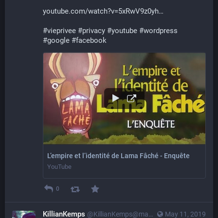
youtube.com/watch?v=5xRwV9z0yh
#
vieprivee
#
privacy
#
youtube
#
wordpress
#
google
#
facebook
L’empire et l’identité de Lama Fâché - Enquête
YouTube
0
KillianKemps
@KillianKemps@mastodon.qowala.org
May 11, 2019