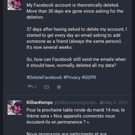
My Facebook account is theoretically deleted. 
More than 30 days are gone since asking for the 
deletion.
37 days after having asked to delete my account, I 
started to get every day an email asking to add 
someone as a friend (always the same person). 
It's now several weeks.
So, how can Facebook still send me emails when 
it should have, normally, deleted all my data?
#
DeleteFacebook
#
Privacy
#
GDPR
0
KillianKemps
@KillianKemps@mastodon.qowala.org
May 4, 2019
Pour la prochaine table ronde du mardi 14 mai, le 
thème sera « Nos appareils connectés nous 
écoutent-ils en permanence ? ».
Nous proposons aux participants et aux 