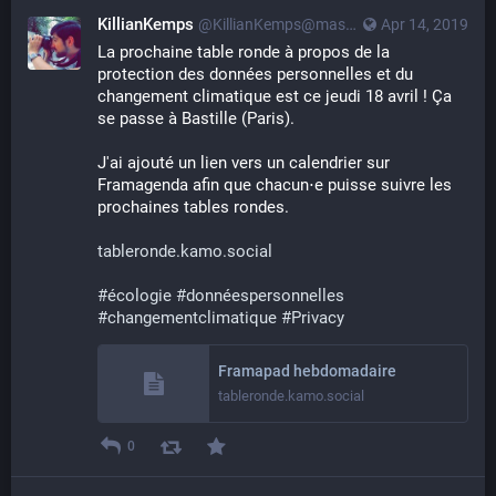
KillianKemps
@KillianKemps@mastodon.qowala.org
Apr 14, 2019
La prochaine table ronde à propos de la 
protection des données personnelles et du 
changement climatique est ce jeudi 18 avril ! Ça 
se passe à Bastille (Paris).
J'ai ajouté un lien vers un calendrier sur 
Framagenda afin que chacun⋅e puisse suivre les 
prochaines tables rondes.
tableronde.kamo.social
#
écologie
#
donnéespersonnelles
#
changementclimatique
#
Privacy
Framapad hebdomadaire
tableronde.kamo.social
0