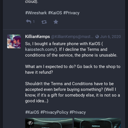
cloud).
#
Wireshark
#
KaiOS
#
Privacy
1
KillianKemps
@KillianKemps@mastodon.qowala.org
Jun 6, 2020
So, I bought a feature phone with KaiOS (
kaiostech.com/
). If I decline the Terms and 
conditions of the service, the phone is unusable.
What am I expected to do? Go back to the shop to 
have it refund?
Shouldn't the Terms and Conditions have to be 
accepted even before buying something? (Well I 
know, if it's a gift for somebody else, it is not so a 
good idea…)
#
KaiOS
#
PrivacyPolicy
#
Privacy